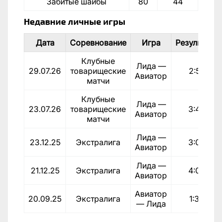
Забитые шайбы
80
44
Недавние личные игры
Дата
Соревнование
Игра
Результат
Клубные
Лида —
29.07.26
товарищеские
2:5
Авиатор
матчи
Клубные
Лида —
23.07.26
товарищеские
3:4
Авиатор
матчи
Лида —
23.12.25
Экстралига
3:0
Авиатор
Лида —
21.12.25
Экстралига
4:0
Авиатор
Авиатор
20.09.25
Экстралига
1:3
— Лида