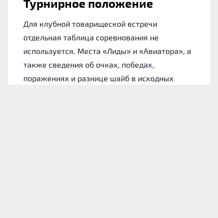
Турнирное положение
Для клубной товарищеской встречи
отдельная таблица соревнования не
используется. Места «Лиды» и «Авиатора», а
также сведения об очках, победах,
поражениях и разнице шайб в исходных
материалах не указаны.
Лида: форма команды
Для понимания состояния хозяев обратимся
к их итогам в 10 последних официальных
играх. На данном участке «Лида» одержала 4
победы и проиграла 6 раз.
За этот период коллектив забросил 20 шайб.
Среднее значение равно 2 голам за матч, а