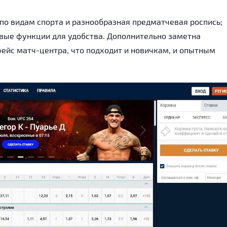
по видам спорта и разнообразная предматчевая роспись;
овые функции для удобства. Дополнительно заметна
ейс матч-центра, что подходит и новичкам, и опытным