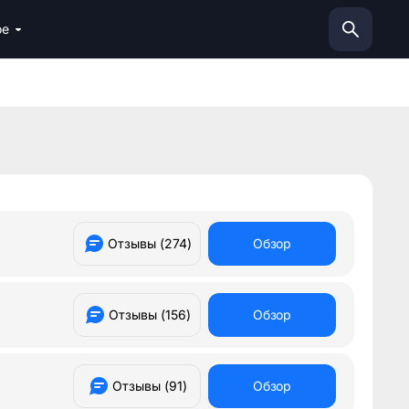
ое
апперов
ами в Телеграмм
букмекеров
оккей
Отзывы (
274
)
Обзор
Отзывы (
156
)
Обзор
Отзывы (
91
)
Обзор