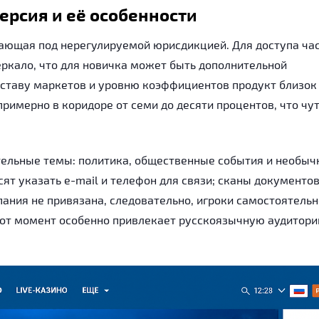
ерсия и её особенности
тающая под нерегулируемой юрисдикцией. Для доступа ча
еркало, что для новичка может быть дополнительной
составу маркетов и уровню коэффициентов продукт близок
римерно в коридоре от семи до десяти процентов, что чу
тельные темы: политика, общественные события и необы
ят указать e-mail и телефон для связи; сканы документов
пания не привязана, следовательно, игроки самостоятельн
тот момент особенно привлекает русскоязычную аудитори