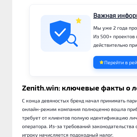
Важная инфор
Мы уже 2 года пр
Из 500+ проектов
действительно при
Перейти в ре
Zenith.win: ключевые факты о 
С конца девяностых бренд начал принимать пари
онлайн-режим компания полноценно вошла прибли
требует от клиентов полную идентификацию лич
оператора. Из-за требований законодательства 
игроку начисляется подоходный налог.