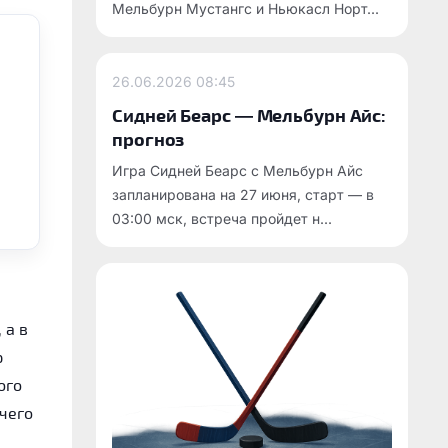
Мельбурн Мустангс и Ньюкасл Норт...
26.06.2026
08:45
Сидней Беарс — Мельбурн Айс:
прогноз
Игра Сидней Беарс с Мельбурн Айс
запланирована на 27 июня, старт — в
03:00 мск, встреча пройдет н...
 а в
р
ого
чего