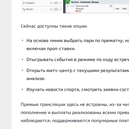
Сейчас доступны такие опции:
На основе линии выбрать пари по прематчу; н
включая проп-ставки.
Отыгрывать события в режиме по ходу встреч
Открыть матч-центр с текущими результатам
анализе.
Изучать новости спорта, смотреть заявки сос
Прямые трансляции здесь не встроены, из-за чег
пополнение и выплаты реализованы всеми привы
наблюдается; поддерживаются популярные плат