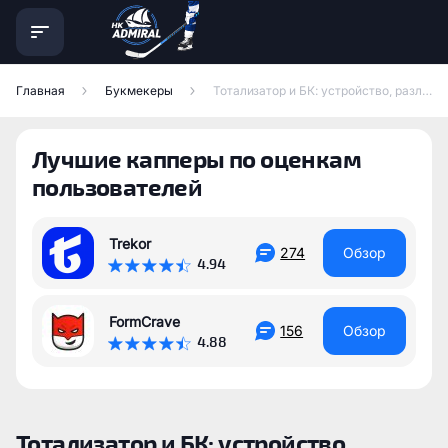
Главная
Букмекеры
Тотализатор и БК: устройство, различия и расчёт выигрышей
Лучшие капперы по оценкам
пользователей
Trekor
274
Обзор
4.94
FormCrave
156
Обзор
4.88
Тотализатор и БК: устройство,