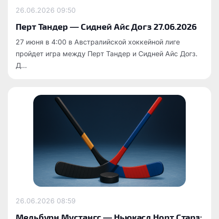
26.06.2026
09:50
Перт Тандер — Сидней Айс Догз 27.06.2026
27 июня в 4:00 в Австралийской хоккейной лиге
пройдет игра между Перт Тандер и Сидней Айс Догз.
Д...
26.06.2026
08:59
Мельбурн Мустангс — Ньюкасл Норт Старз: