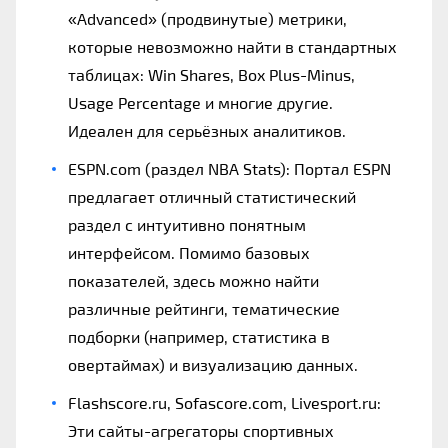
«Advanced» (продвинутые) метрики,
которые невозможно найти в стандартных
таблицах: Win Shares, Box Plus-Minus,
Usage Percentage и многие другие.
Идеален для серьёзных аналитиков.
ESPN.com (раздел NBA Stats): Портал ESPN
предлагает отличный статистический
раздел с интуитивно понятным
интерфейсом. Помимо базовых
показателей, здесь можно найти
различные рейтинги, тематические
подборки (например, статистика в
овертаймах) и визуализацию данных.
Flashscore.ru, Sofascore.com, Livesport.ru:
Эти сайты-агрегаторы спортивных