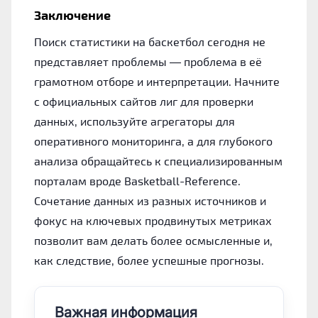
Заключение
Поиск статистики на баскетбол сегодня не
представляет проблемы — проблема в её
грамотном отборе и интерпретации. Начните
с официальных сайтов лиг для проверки
данных, используйте агрегаторы для
оперативного мониторинга, а для глубокого
анализа обращайтесь к специализированным
порталам вроде Basketball-Reference.
Сочетание данных из разных источников и
фокус на ключевых продвинутых метриках
позволит вам делать более осмысленные и,
как следствие, более успешные прогнозы.
Важная информация