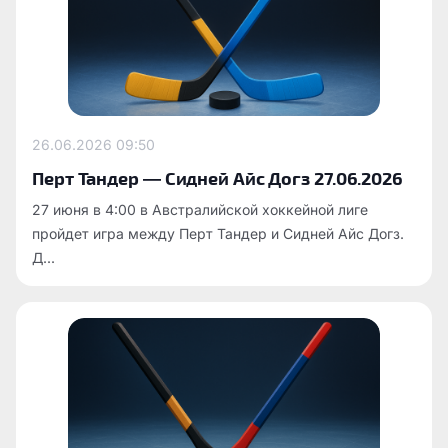
26.06.2026
09:50
Перт Тандер — Сидней Айс Догз 27.06.2026
27 июня в 4:00 в Австралийской хоккейной лиге
пройдет игра между Перт Тандер и Сидней Айс Догз.
Д...