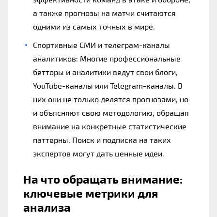
а также прогнозы на матчи считаются
одними из самых точных в мире.
Спортивные СМИ и телеграм-каналы
аналитиков: Многие профессиональные
бетторы и аналитики ведут свои блоги,
YouTube-каналы или Telegram-каналы. В
них они не только делятся прогнозами, но
и объясняют свою методологию, обращая
внимание на конкретные статистические
паттерны. Поиск и подписка на таких
экспертов могут дать ценные идеи.
На что обращать внимание:
ключевые метрики для
анализа