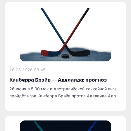
26.06.2026
08:45
Канберра Брэйв — Аделаида: прогноз
26 июня в 5:00 мск в Австралийской хоккейной лиге
пройдёт игра Канберра Брэйв против Аделаида Адр...