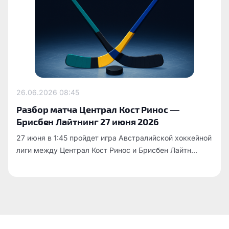
26.06.2026
08:45
Разбор матча Централ Кост Ринос —
Брисбен Лайтнинг 27 июня 2026
27 июня в 1:45 пройдет игра Австралийской хоккейной
лиги между Централ Кост Ринос и Брисбен Лайтн...