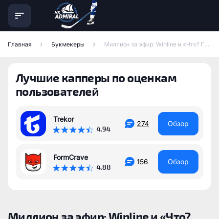
Главная
Букмекеры
Миллион за эфир: Winline и «Что? Где? Когда?» — новая промоигра
Лучшие капперы по оценкам
пользователей
Trekor
274
Обзор
4.94
FormCrave
156
Обзор
4.88
Миллион за эфир: Winline и «Что?