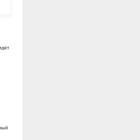
идёт
ный