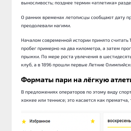
выносливость; позднее термин «атлетика» разд
О ранних временах летописцы сообщают дату прим
преодолевали нагими.
Началом современной истории принято считать 1
пробег примерно на два километра, а затем про
прыжки. По мере роста увлечения в шестидесят
клуб, а в 1896 прошли первые Летние Олимпийск
Форматы пари на лёгкую атлет
В предложениях операторов по этому виду спорт
хоккее или теннисе; это касается как прематча, 