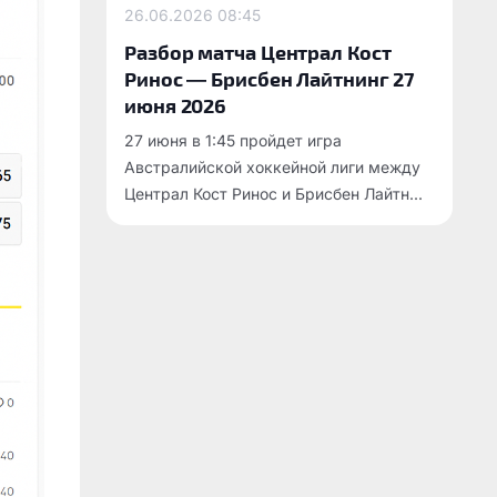
26.06.2026
08:45
Разбор матча Централ Кост
Ринос — Брисбен Лайтнинг 27
июня 2026
27 июня в 1:45 пройдет игра
Австралийской хоккейной лиги между
Централ Кост Ринос и Брисбен Лайтн...