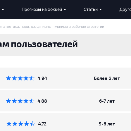
Прогнозы на хоккей
Статьи
Друг
Лучшие стратегии ставок на хоккей
Рейтинг к
Каналы со ставк
Рейтинг 
Рейтинг букмекеров на х
я атлетика: пари, дисциплины, турниры и рабочие стратегии
ам пользователей
4.94
Более 6 лет
4.88
6-7 лет
4.72
5-6 лет