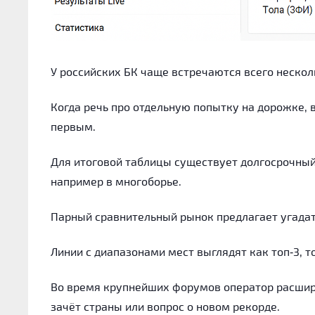
У российских БК чаще встречаются всего нескол
Когда речь про отдельную попытку на дорожке, 
первым.
Для итоговой таблицы существует долгосрочный
например в многоборье.
Парный сравнительный рынок предлагает угадать
Линии с диапазонами мест выглядят как топ‑3, то
Во время крупнейших форумов оператор расшир
зачёт страны или вопрос о новом рекорде.