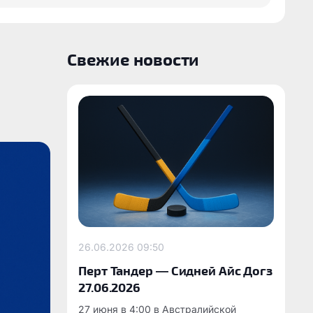
Свежие новости
26.06.2026
09:50
Перт Тандер — Сидней Айс Догз
27.06.2026
27 июня в 4:00 в Австралийской