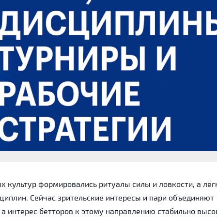
х культур формировались ритуалы силы и ловкости, а лёг
сциплин. Сейчас зрительские интересы и пари объединяют
 а интерес бетторов к этому направлению стабильно высо