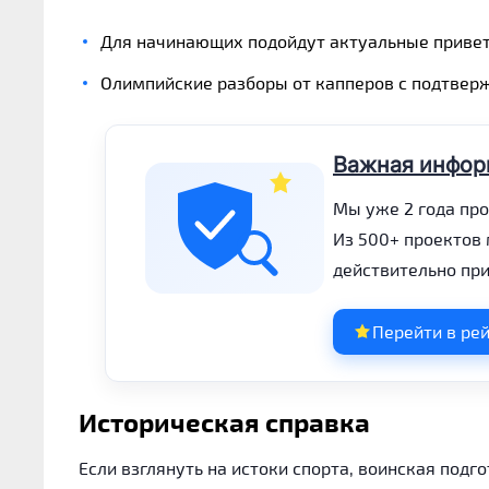
Для начинающих подойдут актуальные приветс
Олимпийские разборы от капперов с подтверж
Важная инфор
Мы уже 2 года пр
Из 500+ проектов
действительно при
Перейти в ре
Историческая справка
Если взглянуть на истоки спорта, воинская подго