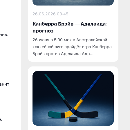
26.06.2026
08:45
Канберра Брэйв — Аделаида:
прогноз
анк.
26 июня в 5:00 мск в Австралийской
хоккейной лиге пройдёт игра Канберра
Брэйв против Аделаида Адр...
енит
,