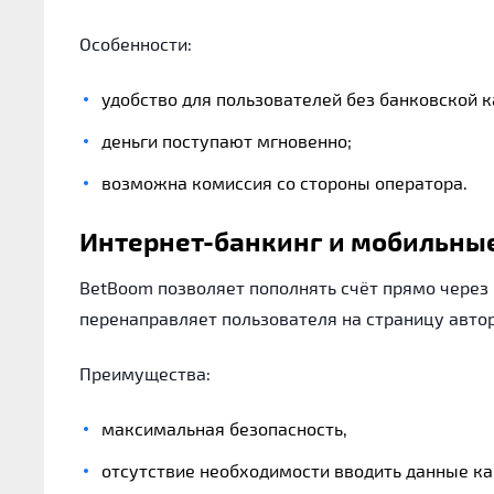
Особенности:
удобство для пользователей без банковской к
деньги поступают мгновенно;
возможна комиссия со стороны оператора.
Интернет-банкинг и мобильны
BetBoom позволяет пополнять счёт прямо через
перенаправляет пользователя на страницу авто
Преимущества:
максимальная безопасность,
отсутствие необходимости вводить данные к