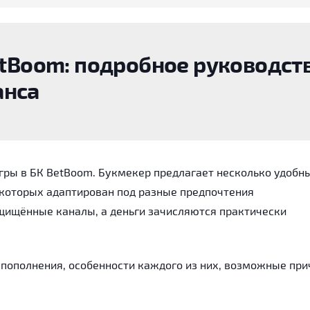
etBoom: подробное руководст
анса
гры в БК BetBoom. Букмекер предлагает несколько удобн
 которых адаптирован под разные предпочтения
ащищённые каналы, а деньги зачисляются практически
пополнения, особенности каждого из них, возможные пр