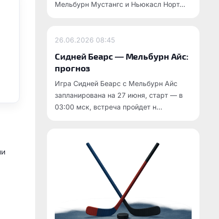
Мельбурн Мустангс и Ньюкасл Норт...
26.06.2026
08:45
Сидней Беарс — Мельбурн Айс:
прогноз
Игра Сидней Беарс с Мельбурн Айс
запланирована на 27 июня, старт — в
03:00 мск, встреча пройдет н...
ии