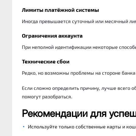
Лимиты платёжной системы
Иногда превышается суточный или месячный ли
Ограничения аккаунта
При неполной идентификации некоторые способ
Технические сбои
Редко, но возможны проблемы на стороне банка
Если сложно определить причину, лучше всего 
помогут разобраться.
Рекомендации для успеш
Используйте только собственные карты и кош