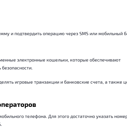
умму и подтвердить операцию через SMS или мобильный б
менные электронные кошельки, которые обеспечивают
 безопасности.
делять игровые транзакции и банковские счета, а также ц
операторов
мобильного телефона. Для этого достаточно указать номер
.